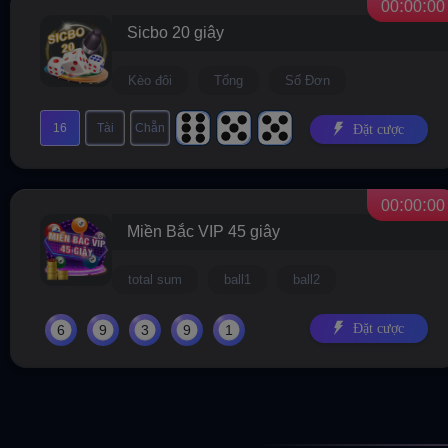
:
:
0
0
0
0
0
0
Sicbo 20 giây
Kèo đôi
Tổng
Số Đơn
16
Tài
Chẵn
Đặt cược
:
:
0
0
0
0
0
0
Miền Bắc VIP 45 giây
total sum
ball1
ball2
Đặt cược
6
9
3
9
1