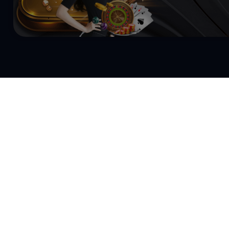
SABA Sports
Phí hoàn tối đa 1.2%
Vào trò chơi